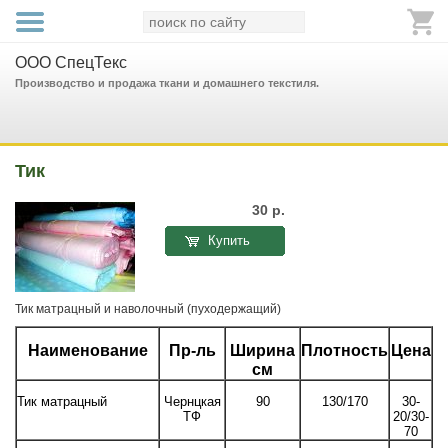
ООО СпецТекс
Производство и продажа ткани и домашнего текстиля.
Тик
30
р.
Купить
Тик матрацный и наволочный (пуходержащий)
Наименование
Пр-ль
Ширина
Плотность
Цена
см
Тик матрацный
Чернцкая
90
130/170
30-
ТФ
20/30-
70