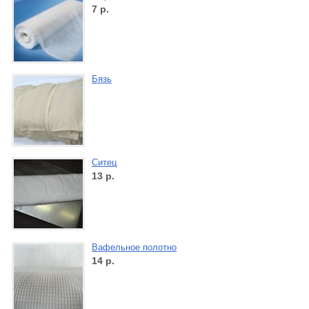
7
р.
Бязь
Ситец
13
р.
Вафельное полотно
14
р.