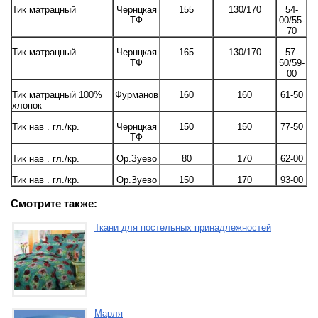
Тик матрацный
Чернцкая
155
130/170
54-
ТФ
00/55-
70
Тик матрацный
Чернцкая
165
130/170
57-
ТФ
50/59-
00
Тик матрацный 100%
Фурманов
160
160
61-50
хлопок
Тик нав . гл./кр.
Чернцкая
150
150
77-50
ТФ
Тик нав . гл./кр.
Ор.Зуево
80
170
62-00
Тик нав . гл./кр.
Ор.Зуево
150
170
93-00
Смотрите также:
Ткани для постельных принадлежностей
Марля